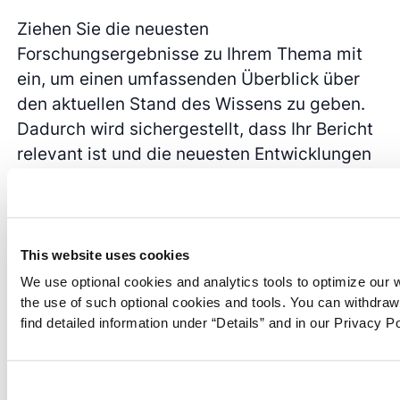
Ziehen Sie die neuesten
Forschungsergebnisse zu Ihrem Thema mit
ein, um einen umfassenden Überblick über
den aktuellen Stand des Wissens zu geben.
Dadurch wird sichergestellt, dass Ihr Bericht
relevant ist und die neuesten Entwicklungen
auf Ihrem Gebiet widerspiegelt.
Wenn Sie diese Tipps befolgen, können Sie
eine gut strukturierte und aufschlussreiche
This website uses cookies
Literaturübersicht verfassen, die die
We use optional cookies and analytics tools to optimize our 
vorhandenen Forschungsergebnisse zu Ihrem
the use of such optional cookies and tools. You can withdra
Thema effektiv zusammenfasst und
find detailed information under “Details” and in our Privacy Po
bewertet. Auf diese Weise wird Ihr Bericht
nicht nur ansprechender und informativer,
sondern erhöht auch Ihre Glaubwürdigkeit als