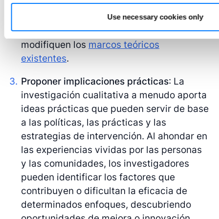
específicos del contexto de un fenómeno,
los investigadores pueden generar
Use necessary cookies only
pruebas que apoyen, contradigan o
modifiquen los
marcos teóricos
existentes
.
Proponer implicaciones prácticas
: La
investigación cualitativa a menudo aporta
ideas prácticas que pueden servir de base
a las políticas, las prácticas y las
estrategias de intervención. Al ahondar en
las experiencias vividas por las personas
y las comunidades, los investigadores
pueden identificar los factores que
contribuyen o dificultan la eficacia de
determinados enfoques, descubriendo
oportunidades de mejora o innovación.