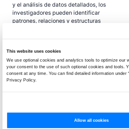
y el análisis de datos detallados, los
investigadores pueden identificar
patrones, relaciones y estructuras
subyacentes que constituyen la base de
nuevos conocimientos teóricos.
Desarrollar o cuestionar la teoría
This website uses cookies
existente
: La investigación cualitativa
We use optional cookies and analytics tools to optimize our 
también puede contribuir a perfeccionar o
your consent to the use of such optional cookies and tools. 
consent at any time. You can find detailed information under “
ampliar las teorías existentes aportando
Privacy Policy.
nuevas perspectivas, revelando
complejidades que antes pasaban
desapercibidas o poniendo de relieve
áreas en las que las teorías actuales
pueden ser insuficientes o inexactas. Al
Allow all cookies
examinar los matices y detalles