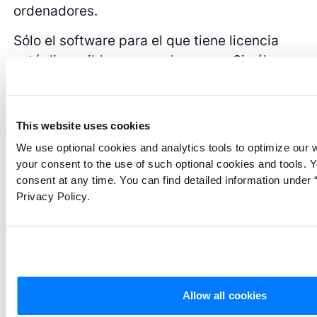
ordenadores.
Sólo el software para el que tiene licencia
está disponible para su descarga. Si sólo
tiene licencias de ATLAS.ti Cloud, el software
de escritorio no estará disponible para su
descarga.
This website uses cookies
Una vez instalado, el software se actualizará
We use optional cookies and analytics tools to optimize our 
your consent to the use of such optional cookies and tools. 
automáticamente a medida que se publiquen
consent at any time. You can find detailed information under “
nuevas actualizaciones (tras la confirmación
Privacy Policy.
del usuario). En organizaciones más grandes,
el administrador de TI puede necesitar
instalar las actualizaciones, ya que los
usuarios finales pueden no tener los
permisos necesarios.
Allow all cookies