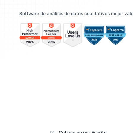
Entienda a su público y mejore
Enrique
Manuales de Usuario
Software de análisis de datos cualitativos mejor val
su estrategia
resulta
Cotización por Escrito