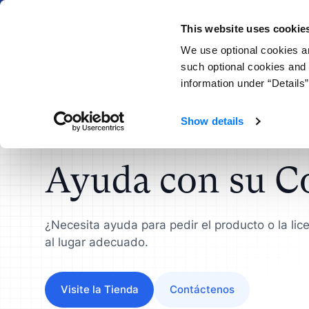
¡NUEVO!
This website uses cookie
We use optional cookies an
Producto
Aprender
such optional cookies and 
information under “Details”
ATLAS.ti para
Recursos
Socio de ATLAS.ti
Conectar
Instituciones
Show details
Programa de Revendedores
Investigadores Científicos
Estudi
Formación de Productos
Formadores y Con
Obtener Lice
de ATLAS.ti
Obtenga información práctica
Agilice
Ayuda con su 
Guía de Admin
que marque la diferencia
invest
Guías de investigación
Encontrar Distribu
licencias
Universidades
Diseña
Video Tutoriales
Quién usa ATLAS.t
¿Necesita ayuda para pedir el producto o la lic
UX
Agilice su flujo de trabajo de
al lugar adecuado.
investigación académica
Valide
Research Hub
Centro de Soporte
protot
Visite la Tienda
Contáctenos
ATLAS.ti IA Lab
Vendedores
Analis