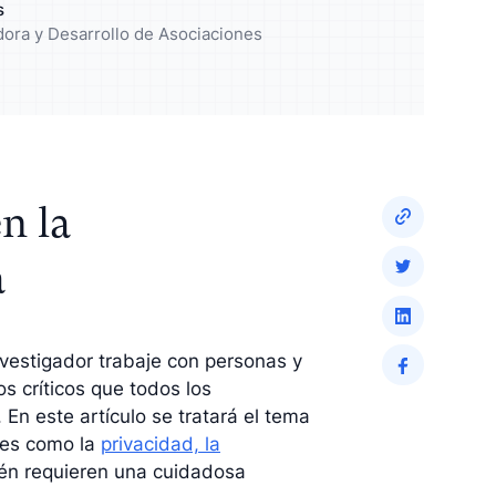
s
ico y mejore
Enriquezca su análisis con
dora y Desarrollo de Asociaciones
resultados cualitativos
n la
a
nvestigador trabaje con personas y
s críticos que todos los
 En este artículo se tratará el tema
nes como la
privacidad, la
ién requieren una cuidadosa