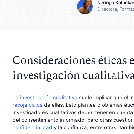
Neringa Kalpoka
zca su análisis con
Entienda a su públ
Directora, Forma
dos cualitativos
su estrategia
Consideraciones éticas e
investigación cualitativ
La
investigación cualitativa
suele implicar que el i
recoja datos
de ellas. Esto plantea problemas ético
investigadores cualitativos deben tener en cuenta.
del consentimiento informado, pero otras cuestio
confidencialidad
y la confianza, entre otras, tamb