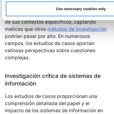
de investigación para diversos campos de
estudio. Permiten a los investigadores
Use necessary cookies only
investigar fenómenos del mundo real dentro
de sus contextos específicos, captando
matices que otros
métodos de investigación
podrían pasar por alto. En numerosos
campos, los estudios de casos aportan
valiosas perspectivas sobre cuestiones
complejas.
Investigación crítica de sistemas de
información
Los estudios de casos proporcionan una
comprensión detallada del papel y el
impacto de los sistemas de información en