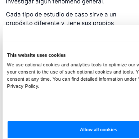
investigar algún fenómeno general.
Cada tipo de estudio de caso sirve a un
propósito diferente y tiene sus propios
puntos fuertes y desafíos. La selección del
tipo debe guiarse por la pregunta y los
objetivos de la investigación, así como por el
This website uses cookies
contexto y las limitaciones de la misma.
We use optional cookies and analytics tools to optimize our 
your consent to the use of such optional cookies and tools. 
consent at any time. You can find detailed information under “
Aplicaciones de los estudios de
Privacy Policy.
caso
La flexibilidad, profundidad y riqueza
contextual que ofrecen los estudios de caso
Allow all cookies
hacen de este enfoque un excelente método