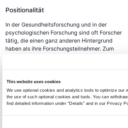
Positionalität
In der Gesundheitsforschung und in der
psychologischen Forschung sind oft Forscher
tätig, die einen ganz anderen Hintergrund
haben als ihre Forschungsteilnehmer. Zum
Beispiel arbeiten Forscher in der
Palliativmedizin oft mit sterbenden Patienten
zusammen, um eine Perspektive zu erhalten,
die ihnen relativ fremd ist. Der Unterschied in
This website uses cookies
der Perspektive erfordert eine Darstellung
We use optional cookies and analytics tools to optimize our 
der
Positionalität
. In der
qualitativen
the use of such optional cookies and tools. You can withdra
find detailed information under “Details” and in our Privacy Po
Forschung
beschreiben Forscher, wer sie
sind und welchen Hintergrund sie haben,
damit das Forschungspublikum den Forscher