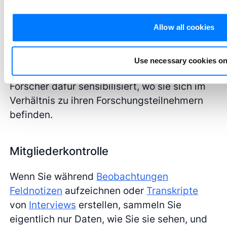
mit den Forschungsteilnehmern vergleichen
kann. Die explizit gemachten
Allow all cookies
Unterscheidungen sorgen für Klarheit in den
gesammelten Daten. Darüber hinaus ist die
explizite Erklärung der Positionalität auch
Use necessary cookies on
eine gute Form der
Selbstreflexion
, die
Forscher dafür sensibilisiert, wo sie sich im
Verhältnis zu ihren Forschungsteilnehmern
befinden.
Mitgliederkontrolle
Wenn Sie während
Beobachtungen
Feldnotizen
aufzeichnen oder
Transkripte
von
Interviews
erstellen, sammeln Sie
eigentlich nur Daten, wie Sie sie sehen, und