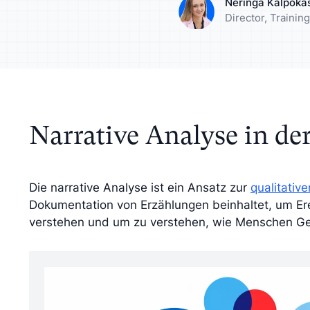
Neringa Kalpoka
rn Sie Ihre Analyse mit
Lernen Sie Ihre Zi
Director, Traini
tiven Insights an
besser kennen
Narrative Analyse in de
Die narrative Analyse ist ein Ansatz zur
qualitativ
Dokumentation von Erzählungen beinhaltet, um E
verstehen und um zu verstehen, wie Menschen G