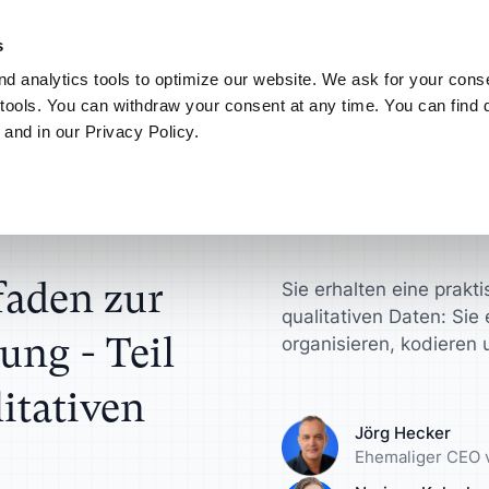
nz nach Ihren Wünschen. Entdecken Sie den neuen ATLAS.ti MCP-Server
s
d analytics tools to optimize our website. We ask for your conse
Connect
Mein ATLAS.ti
tools. You can withdraw your consent at any time. You can find d
 and in our Privacy Policy.
Anwendungsbereiche
ATLAS.ti für
Finden Sie Antworten in
: Umgang mit qualitativen Daten
Narrative Forschung
nten
Wissenschaftler
ATLAS.ti Hilfe
onsultants
zen anfordern
Interviewanalyse
en Sie schneller zu
Gewinnen Sie wert
Entdecken Sie Hil
ungsergebnissen
Erkenntnisse für I
und Dokumentatio
TLAS.ti
 Lizenzverwaltung
Analyse von Umfraged
faden zur
Sie erhalten eine prakti
qualitativen Daten: Sie 
rodukt-Designer
Universitäten
ung - Teil
er
Fokusgruppen-Analyse
organisieren, kodieren 
ren Sie Ihre Konzepte,
Optimieren Sie Ihr
itativen
ypen und mehr
akademischen
ierung
Inhaltsanalyse
Forschungsabläuf
Jörg Hecker
Ehemaliger CEO 
User Research
nalysten
Marketingexperte