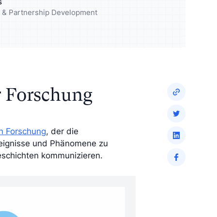
s
elgruppe
Reichern Sie Ihre Analyse mit
ng & Partnership Development
qualitativen Insights an
r Forschung
en Forschung
, der die
reignisse und Phänomene zu
eschichten kommunizieren.