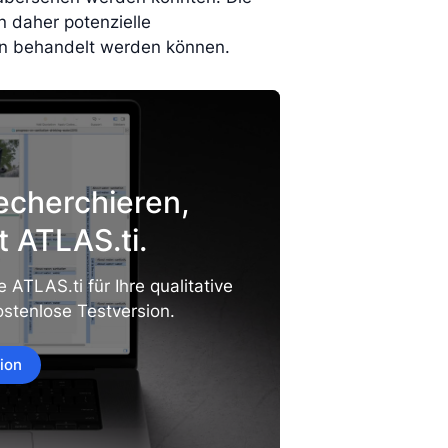
n daher potenzielle
ien behandelt werden können.
echerchieren,
t ATLAS.ti.
 ATLAS.ti für Ihre qualitative
kostenlose Testversion.
ion