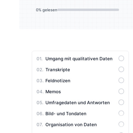
Lernen Sie Ihre Zielgruppe
Reiche
Benutzerhandbücher
0
%
gelesen
besser kennen
qualita
Umgang mit qualitativen Daten
Transkripte
Feldnotizen
Memos
Umfragedaten und Antworten
Bild- und Tondaten
Organisation von Daten