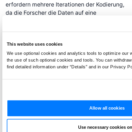
erfordern mehrere Iterationen der Kodierung,
da die Forscher die Daten auf eine
prägnantere Form reduzieren müssen.
Überlegen Sie beim zweiten Durchgang, wie
Sie die Kodes angewendet haben, wie die
This website uses cookies
Kodes zueinander in Beziehung stehen und
welche anderen Wörter und Ausdrücke in
We use optional cookies and analytics tools to optimize our 
the use of such optional cookies and tools. You can withdra
Ihren Daten mit Ihren Kodes in Verbindung
find detailed information under “Details” and in our Privacy Po
stehen könnten. Nutzen Sie dann die Auto-
Koding- und Smart-Koding-Tools in ATLAS.ti,
um nach neuen Datensegmenten zu suchen,
die mit Ihren bestehenden Kodes kodiert
werden können.
Allow all cookies
Use necessary cookies on