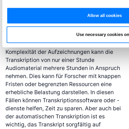
von den Teilnehmern verwendete Sprache
korrekt wiedergibt.
Allow all cookies
Auch die Transkription ist ein
Use necessary cookies on
zeitaufwändiger Prozess, insbesondere bei
großen Datensätzen. Je nach Länge und
Komplexität der Aufzeichnungen kann die
Transkription von nur einer Stunde
Audiomaterial mehrere Stunden in Anspruch
nehmen. Dies kann für Forscher mit knappen
Fristen oder begrenzten Ressourcen eine
erhebliche Belastung darstellen. In diesen
Fällen können Transkriptionssoftware oder -
dienste helfen, Zeit zu sparen. Aber auch bei
der automatischen Transkription ist es
wichtig, das Transkript sorgfältig auf