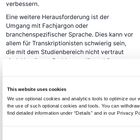
verbessern.
Eine weitere Herausforderung ist der
Umgang mit Fachjargon oder
branchenspezifischer Sprache. Dies kann vor
allem für Transkriptionisten schwierig sein,
die mit dem Studienbereich nicht vertraut
sind. Um dieses Problem zu lösen, können
die Forscher den Transkriptionisten ein
Glossar zur Verfügung stellen oder einen
Transkriptionsdienst wählen, der sich auf das
This website uses cookies
betreffende Gebiet spezialisiert hat. Bei einer
We use optional cookies and analytics tools to optimize our 
Studie über medizinische Kommunikation
the use of such optional cookies and tools. You can withdra
könnten die Forscher beispielsweise eine
find detailed information under “Details” and in our Privacy Po
Liste mit medizinischen Begriffen und
Akronymen zur Verfügung stellen, um
sicherzustellen, dass der Transkriptionist die