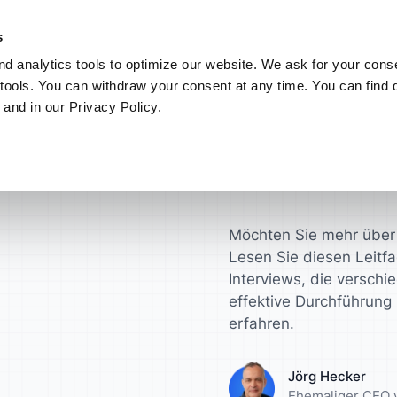
nz nach Ihren Wünschen. Entdecken Sie den neuen ATLAS.ti MCP-Server
s
d analytics tools to optimize our website. We ask for your conse
Connect
Mein ATLAS.ti
tools. You can withdraw your consent at any time. You can find d
 and in our Privacy Policy.
Anwendungsbereiche
ATLAS.ti für
Finden Sie Antworten in
nten
Wissenschaftler
ATLAS.ti Hilfe
onsultants
zen anfordern
Interviewanalyse
en Sie schneller zu
Gewinnen Sie wert
Entdecken Sie Hil
ungsergebnissen
Erkenntnisse für I
und Dokumentatio
TLAS.ti
 Lizenzverwaltung
Analyse von Umfraged
Möchten Sie mehr über 
Lesen Sie diesen Leitf
rodukt-Designer
Universitäten
er
Fokusgruppen-Analyse
Interviews, die versch
effektive Durchführung 
ren Sie Ihre Konzepte,
Optimieren Sie Ihr
ypen und mehr
akademischen
erfahren.
ierung
Inhaltsanalyse
Forschungsabläuf
User Research
Jörg Hecker
nalysten
Marketingexperte
Ehemaliger CEO 