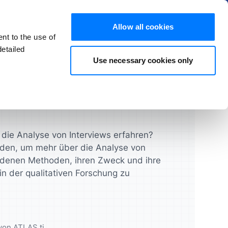
Mehr erfahren
Ausblenden
Allow all cookies
nt to the use of
DE
Kostenlos testen
Jetzt kaufen
etailed
Use necessary cookies only
 Artikeln und FAQs
Produkte
Studenten
Lizenzleitfaden
ATLAS.ti Desktop
volle
feressourcen
Gelangen Sie schneller zu
Verwalten Sie Ihre Lizenzen,
hre Projekte
n
Forschungsergebnissen
Benutzer und Zugänge schnell
aten
ATLAS.ti Web
die Analyse von Interviews erfahren?
und einfach
aden, um mehr über die Analyse von
UX & Produkt-Designer
Feature-Vergleich
iedenen Methoden, ihren Zweck und ihre
in der qualitativen Forschung zu
e
Validieren Sie Ihre Konzepte,
Prototypen und mehr
Feature-Übersicht
e
n
Datenanalysten
von ATLAS.ti