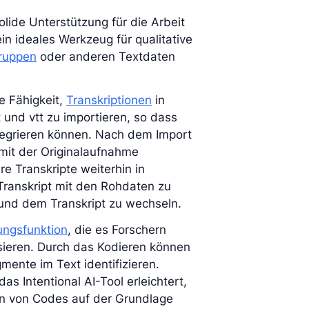
lide Unterstützung für die Arbeit
in ideales Werkzeug für qualitative
ruppen
oder anderen Textdaten
e Fähigkeit,
Transkriptionen
in
t und vtt zu importieren, so dass
ntegrieren können. Nach dem Import
mit der Originalaufnahme
e Transkripte weiterhin in
Transkript mit den Rohdaten zu
und dem Transkript zu wechseln.
ungsfunktion
, die es Forschern
ysieren. Durch das Kodieren können
ente im Text identifizieren.
as Intentional AI-Tool erleichtert,
n von Codes auf der Grundlage