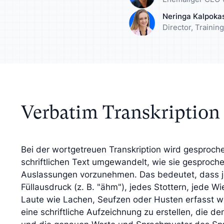
rn Sie Ihre Analyse mit
Lernen Sie Ihre Zi
Neringa Kalpoka
tiven Insights an
besser kennen
Director, Traini
Verbatim Transkription
Bei der wortgetreuen Transkription wird gesproch
schriftlichen Text umgewandelt, wie sie gesproc
Auslassungen vorzunehmen. Das bedeutet, dass je
Füllausdruck (z. B. "ähm"), jedes Stottern, jede 
Laute wie Lachen, Seufzen oder Husten erfasst werd
eine schriftliche Aufzeichnung zu erstellen, die d