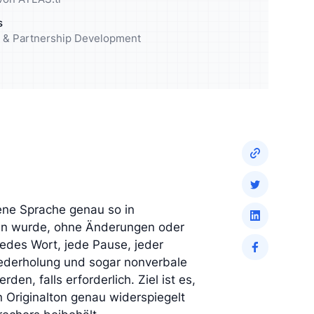
elgruppe
Reichern Sie Ihre Analyse mit
s
qualitativen Insights an
ng & Partnership Development
ene Sprache genau so in
hen wurde, ohne Änderungen oder
des Wort, jede Pause, jeder
Wiederholung und sogar nonverbale
en, falls erforderlich. Ziel ist es,
en Originalton genau widerspiegelt