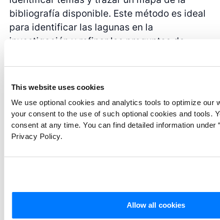
bibliografía disponible. Este método es ideal
para identificar las lagunas en la
investigación y refinar las preguntas de
investigación. Para realizar una revisión del
alcance, se recomienda comenzar con una
pregunta de investigación amplia. La
This website uses cookies
búsqueda bibliográfica y la selección de
We use optional cookies and analytics tools to optimize our 
estudios no tienen por qué incluir una
your consent to the use of such optional cookies and tools. 
evaluación de la calidad o una síntesis de los
consent at any time. You can find detailed information under “
resultados. El objetivo principal es
Privacy Policy.
cartografiar la bibliografía existente e
identificar las lagunas. Las revisiones del
alcance son valiosas para explorar nuevas
áreas de investigación e identificar lagunas
en la investigación. Proporcionan una visión
Allow all cookies
global de la bibliografía existente que ayuda