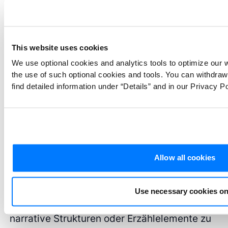
Narrative Analyse
konzentriert sich auf die
Geschichten, die Menschen erzählen, und
darauf, wie diese Geschichten Bedeutungen
This website uses cookies
über ihre Erfahrungen konstruieren und
We use optional cookies and analytics tools to optimize our 
vermitteln. Sie beinhaltet die Analyse der
the use of such optional cookies and tools. You can withdra
find detailed information under “Details” and in our Privacy Po
Struktur und des Inhalts von Erzählungen, um
zu verstehen, wie Menschen ihren
Erfahrungen und ihrer Identität einen Sinn
geben. Die thematische Analyse hingegen ist
nicht auf narrative Daten beschränkt; sie
Allow all cookies
kann auf eine Vielzahl von Datentypen
angewandt werden und befasst sich in erster
Linie mit der Identifizierung von Themen im
Use necessary cookies on
gesamten Datensatz, anstatt sich auf
narrative Strukturen oder Erzählelemente zu