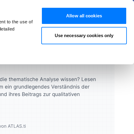
Mehr erfahren
Ausblenden
Allow all cookies
nt to the use of
DE
Kostenlos testen
Jetzt kaufen
etailed
Use necessary cookies only
 Artikeln und FAQs
Produkte
Studenten
Lizenzleitfaden
ATLAS.ti Desktop
volle
feressourcen
Gelangen Sie schneller zu
Verwalten Sie Ihre Lizenzen,
hre Projekte
n
Forschungsergebnissen
Benutzer und Zugänge schnell
aten
ATLAS.ti Web
 die thematische Analyse wissen? Lesen
und einfach
um ein grundlegendes Verständnis der
UX & Produkt-Designer
Feature-Vergleich
d ihres Beitrags zur qualitativen
e
Validieren Sie Ihre Konzepte,
Prototypen und mehr
Feature-Übersicht
e
von ATLAS.ti
n
Datenanalysten