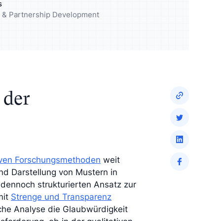
s
elgruppe
Reichern Sie Ihre Analyse mit
ng & Partnership Development
qualitativen Insights an
 der
tiven Forschungsmethoden
weit
und Darstellung von Mustern in
er dennoch strukturierten Ansatz zur
mit
Strenge und Transparenz
sche Analyse die Glaubwürdigkeit