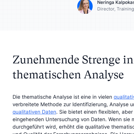
Neringa Kalpoka
rn Sie Ihre Analyse mit
Lernen Sie Ihre Zi
Director, Traini
tiven Insights an
besser kennen
Zunehmende Strenge in
thematischen Analyse
Die thematische Analyse ist eine in vielen
qualita
verbreitete Methode zur Identifizierung, Analyse 
qualitativen Daten
. Sie bietet einen flexiblen, ab
eingehenden Untersuchung von Daten. Wenn sie 
durchgeführt wird, erhöht die qualitative themati