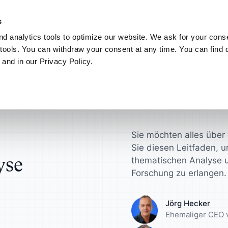
nz nach Ihren Wünschen. Entdecken Sie den neuen ATLAS.ti MCP-Server
s
d analytics tools to optimize our website. We ask for your conse
Connect
Mein ATLAS.ti
tools. You can withdraw your consent at any time. You can find d
 and in our Privacy Policy.
Anwendungsbereiche
ATLAS.ti für
Finden Sie Antworten in
igkeit bei der thematischen Analyse
nten
Wissenschaftler
ATLAS.ti Hilfe
onsultants
zen anfordern
Interviewanalyse
en Sie schneller zu
Gewinnen Sie wert
Entdecken Sie Hil
ungsergebnissen
Erkenntnisse für I
und Dokumentatio
TLAS.ti
 Lizenzverwaltung
Analyse von Umfraged
Sie möchten alles über
Sie diesen Leitfaden, 
rodukt-Designer
Universitäten
yse
er
Fokusgruppen-Analyse
thematischen Analyse un
Forschung zu erlangen.
ren Sie Ihre Konzepte,
Optimieren Sie Ihr
ypen und mehr
akademischen
ierung
Inhaltsanalyse
Forschungsabläuf
Jörg Hecker
Ehemaliger CEO 
User Research
nalysten
Marketingexperte