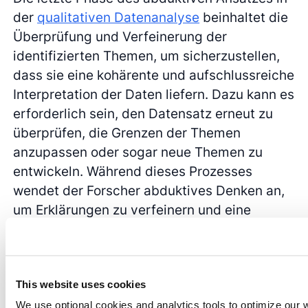
der
qualitativen Datenanalyse
beinhaltet die
Überprüfung und Verfeinerung der
identifizierten Themen, um sicherzustellen,
dass sie eine kohärente und aufschlussreiche
Interpretation der Daten liefern. Dazu kann es
erforderlich sein, den Datensatz erneut zu
überprüfen, die Grenzen der Themen
anzupassen oder sogar neue Themen zu
entwickeln. Während dieses Prozesses
wendet der Forscher abduktives Denken an,
um Erklärungen zu verfeinern und eine
überzeugende Erzählung zu erstellen, die
nicht nur zu den Daten passt, sondern auch
das Verständnis des untersuchten
Phänomens verbessert. Die Themen werden
This website uses cookies
dann klar definiert und benannt, wobei das
We use optional cookies and analytics tools to optimize our 