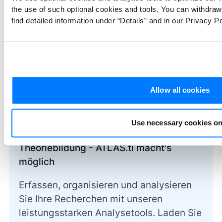
the use of such optional cookies and tools. You can withdra
Wesentliche dessen, was jedes Thema im
find detailed information under “Details” and in our Privacy Po
Kontext der breiteren Analyse darstellt, für
einen qualitativen Bericht festgehalten wird,
der eine glaubwürdige wissenschaftliche
Forschung darstellt.
Allow all cookies
Use necessary cookies on
Von der Datenerfassung bis zur
Theoriebildung - ATLAS.ti macht's
möglich
Erfassen, organisieren und analysieren
Sie Ihre Recherchen mit unseren
leistungsstarken Analysetools. Laden Sie