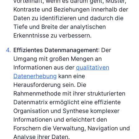
vorteilhaft, wenn es darum geht, Muster,
Kontraste und Beziehungen innerhalb der
Daten zu identifizieren und dadurch die
Tiefe und Breite der analytischen
Erkenntnisse zu verbessern.
Effizientes Datenmanagement
: Der
Umgang mit großen Mengen an
Informationen aus der
qualitativen
Datenerhebung
kann eine
Herausforderung sein. Die
Rahmenmethode mit ihrer strukturierten
Datenmatrix ermöglicht eine effiziente
Organisation und Synthese komplexer
Informationen und erleichtert den
Forschern die Verwaltung, Navigation und
Analyse ihrer Daten.