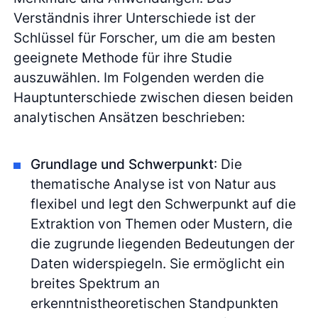
Verständnis ihrer Unterschiede ist der
Schlüssel für Forscher, um die am besten
geeignete Methode für ihre Studie
auszuwählen. Im Folgenden werden die
Hauptunterschiede zwischen diesen beiden
analytischen Ansätzen beschrieben:
Grundlage und Schwerpunkt
: Die
thematische Analyse ist von Natur aus
flexibel und legt den Schwerpunkt auf die
Extraktion von Themen oder Mustern, die
die zugrunde liegenden Bedeutungen der
Daten widerspiegeln. Sie ermöglicht ein
breites Spektrum an
erkenntnistheoretischen Standpunkten