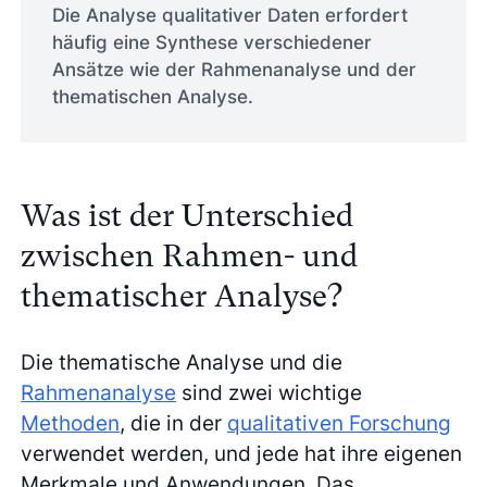
Die Analyse qualitativer Daten erfordert
häufig eine Synthese verschiedener
Ansätze wie der Rahmenanalyse und der
thematischen Analyse.
Was ist der Unterschied
zwischen Rahmen- und
thematischer Analyse?
Die thematische Analyse und die
Rahmenanalyse
sind zwei wichtige
Methoden
, die in der
qualitativen Forschung
verwendet werden, und jede hat ihre eigenen
Merkmale und Anwendungen. Das