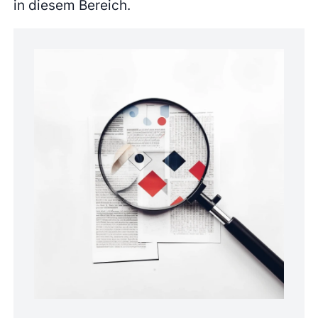
in diesem Bereich.