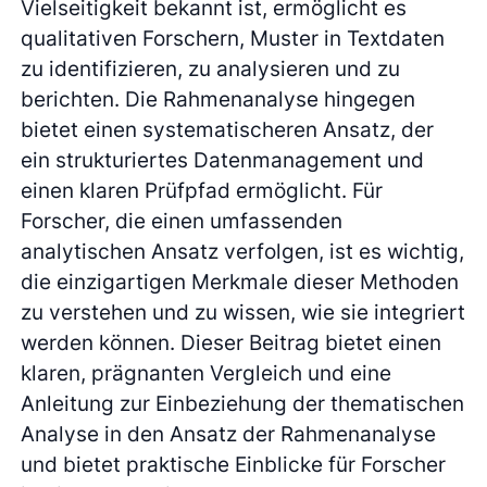
Vielseitigkeit bekannt ist, ermöglicht es
qualitativen Forschern, Muster in Textdaten
zu identifizieren, zu analysieren und zu
berichten. Die Rahmenanalyse hingegen
bietet einen systematischeren Ansatz, der
ein strukturiertes Datenmanagement und
einen klaren Prüfpfad ermöglicht. Für
Forscher, die einen umfassenden
analytischen Ansatz verfolgen, ist es wichtig,
die einzigartigen Merkmale dieser Methoden
zu verstehen und zu wissen, wie sie integriert
werden können. Dieser Beitrag bietet einen
klaren, prägnanten Vergleich und eine
Anleitung zur Einbeziehung der thematischen
Analyse in den Ansatz der Rahmenanalyse
und bietet praktische Einblicke für Forscher