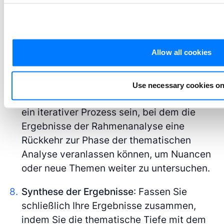
Rahmenanalyse überein, wird aber durch
die von Ihnen durchgeführte eingehende
thematische Untersuchung bereichert.
Allow all cookies
Mapping und Interpretation
: Analysieren
Sie Ihre kartierten Daten, um Muster,
Beziehungen und übergreifende
Use necessary cookies on
Handlungsstränge zu erkennen. Dies sollte
ein iterativer Prozess sein, bei dem die
Ergebnisse der Rahmenanalyse eine
Rückkehr zur Phase der thematischen
Analyse veranlassen können, um Nuancen
oder neue Themen weiter zu untersuchen.
Synthese der Ergebnisse
: Fassen Sie
schließlich Ihre Ergebnisse zusammen,
indem Sie die thematische Tiefe mit dem