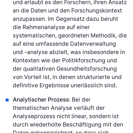
und erlaubt es den Forschern, ihren Ansatz
an die Daten und den Forschungskontext
anzupassen. Im Gegensatz dazu beruht
die Rahmenanalyse auf einer
systematischen, geordneten Methodik, die
auf eine umfassende Datenverwaltung
und -analyse abzielt, was insbesondere in
Kontexten wie der Politikforschung und
der qualitativen Gesundheitsforschung
von Vorteil ist, in denen strukturierte und
definitive Ergebnisse unerlässlich sind.
Analytischer Prozess
: Bei der
thematischen Analyse verläuft der
Analyseprozess nicht linear, sondern ist
durch wiederholte Beschäftigung mit den
Daten gekennzeichnet, so dass sich