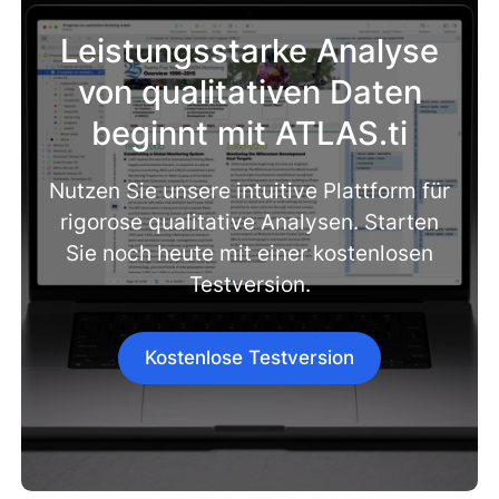
Leistungsstarke Analyse
von qualitativen Daten
beginnt mit ATLAS.ti
Nutzen Sie unsere intuitive Plattform für
rigorose qualitative Analysen. Starten
Sie noch heute mit einer kostenlosen
Testversion.
Kostenlose Testversion