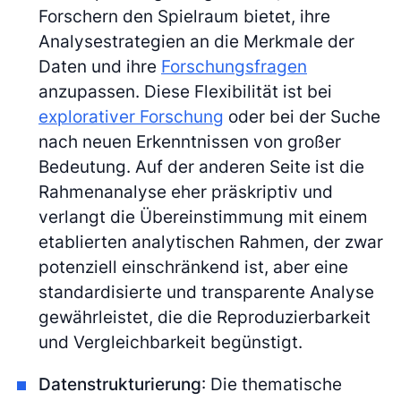
Forschern den Spielraum bietet, ihre
Analysestrategien an die Merkmale der
Daten und ihre
Forschungsfragen
anzupassen. Diese Flexibilität ist bei
explorativer Forschung
oder bei der Suche
nach neuen Erkenntnissen von großer
Bedeutung. Auf der anderen Seite ist die
Rahmenanalyse eher präskriptiv und
verlangt die Übereinstimmung mit einem
etablierten analytischen Rahmen, der zwar
potenziell einschränkend ist, aber eine
standardisierte und transparente Analyse
gewährleistet, die die Reproduzierbarkeit
und Vergleichbarkeit begünstigt.
Datenstrukturierung
: Die thematische