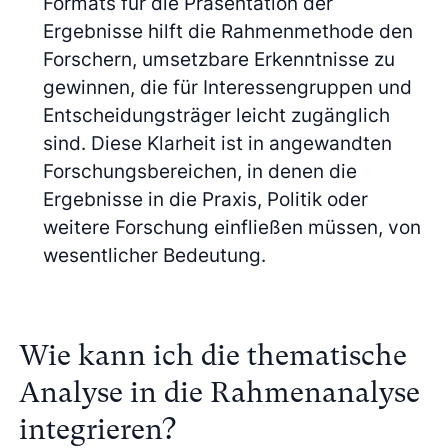
Formats für die Präsentation der
Ergebnisse hilft die Rahmenmethode den
Forschern, umsetzbare Erkenntnisse zu
gewinnen, die für Interessengruppen und
Entscheidungsträger leicht zugänglich
sind. Diese Klarheit ist in angewandten
Forschungsbereichen, in denen die
Ergebnisse in die Praxis, Politik oder
weitere Forschung einfließen müssen, von
wesentlicher Bedeutung.
Wie kann ich die thematische
Analyse in die Rahmenanalyse
integrieren?