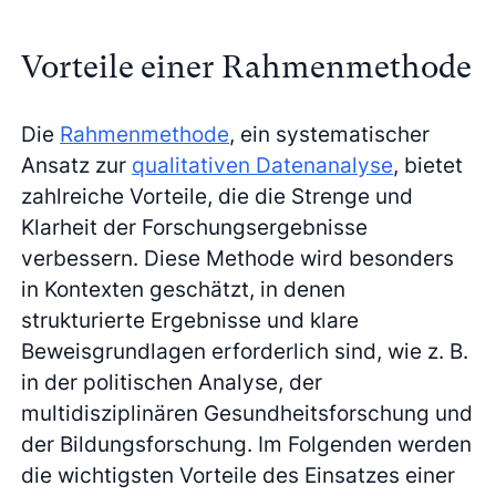
Vorteile einer Rahmenmethode
Die
Rahmenmethode
, ein systematischer
Ansatz zur
qualitativen Datenanalyse
, bietet
zahlreiche Vorteile, die die Strenge und
Klarheit der Forschungsergebnisse
verbessern. Diese Methode wird besonders
in Kontexten geschätzt, in denen
strukturierte Ergebnisse und klare
Beweisgrundlagen erforderlich sind, wie z. B.
in der politischen Analyse, der
multidisziplinären Gesundheitsforschung und
der Bildungsforschung. Im Folgenden werden
die wichtigsten Vorteile des Einsatzes einer