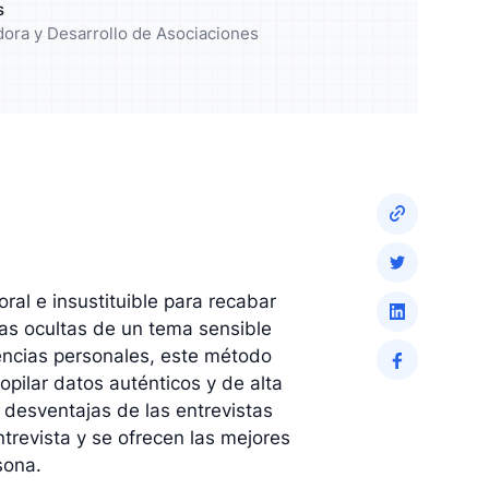
s
ico y mejore
Enriquezca su análisis con
dora y Desarrollo de Asociaciones
resultados cualitativos
ral e insustituible para recabar
pas ocultas de un tema sensible
encias personales, este método
pilar datos auténticos y de alta
y desventajas de las entrevistas
trevista y se ofrecen las mejores
sona.