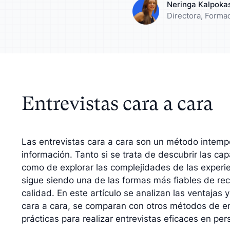
Neringa Kalpoka
zca su análisis con
Entienda a su públ
Directora, Forma
dos cualitativos
su estrategia
Entrevistas cara a cara
Las entrevistas cara a cara son un método intempo
información. Tanto si se trata de descubrir las ca
como de explorar las complejidades de las experi
sigue siendo una de las formas más fiables de reco
calidad. En este artículo se analizan las ventajas 
cara a cara, se comparan con otros métodos de en
prácticas para realizar entrevistas eficaces en per