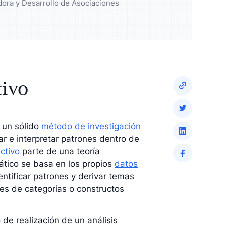
dora y Desarrollo de Asociaciones
ico y mejore
Enriquezca su análisis con
resultados cualitativos
tivo
s un sólido
método de investigación
ar e interpretar patrones dentro de
ctivo
parte de una teoría
ático se basa en los propios
datos
entificar patrones y derivar temas
ones de categorías o constructos
 de realización de un análisis