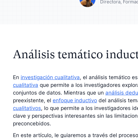
Directora, Forma
zca su análisis con
Entienda a su públ
dos cualitativos
su estrategia
Análisis temático induc
En
investigación cualitativa
, el análisis temático e
cualitativa
que permite a los investigadores explor
conjuntos de datos. Mientras que un
análisis dedu
preexistente, el
enfoque inductivo
del análisis tem
cualitativos
, lo que permite a los investigadores id
clave y perspectivas interesantes sin las limitaci
preconcebidos.
En este artículo, le guiaremos a través del proceso