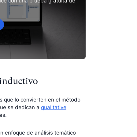
nce con una prueba gratuita de
 inductivo
jas que lo convierten en el método
 que se dedican a
qualitative
as.
un enfoque de análisis temático