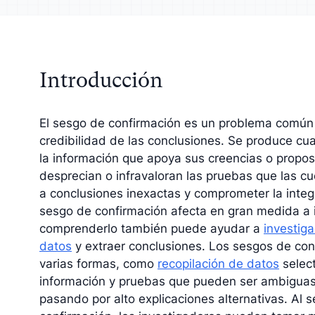
zca su análisis con
Entienda a su públ
dos cualitativos
su estrategia
Introducción
El sesgo de confirmación es un problema común e
credibilidad de las conclusiones. Se produce cu
la información que apoya sus creencias o propos
desprecian o infravaloran las pruebas que las cu
a conclusiones inexactas y comprometer la integ
sesgo de confirmación afecta en gran medida a i
comprenderlo también puede ayudar a
investiga
datos
y extraer conclusiones. Los sesgos de co
varias formas, como
recopilación de datos
select
información y pruebas que pueden ser ambiguas 
pasando por alto explicaciones alternativas. Al 