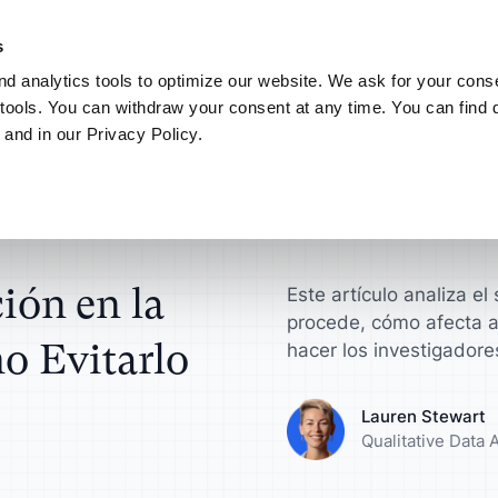
 La IA a su manera. Descubra el nuevo servidor MCP de ATLAS.ti.
Más in
s
d analytics tools to optimize our website. We ask for your conse
Conectar
Mi ATLAS.ti
tools. You can withdraw your consent at any time. You can find d
 and in our Privacy Policy.
Casos de uso
ATLAS.ti para
Encuentra respuestas e
itarlo
antes
Investigadores Cie
Ayuda de ATLAS.t
sultores
ncia de Campus
Análisis de Datos de E
 su flujo de trabajo de
Obtenga informació
Explora recursos d
istración de
igación académica
que marque la dife
documentación
idores de ATLAS.ti
Análisis de Entrevistas
ión en la
Este artículo analiza e
procede, cómo afecta a
dores de productos y
Universidades
o Evitarlo
i
Análisis de Grupos Foca
hacer los investigadore
Agilice su flujo de 
 sus conceptos,
investigación aca
Revisión de la Literatur
Lauren Stewart
ipos y más
Qualitative Data 
Investigación de Usuari
tas de Datos
Vendedores