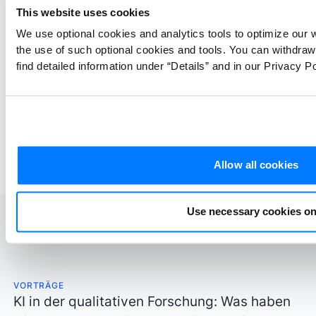
hermeneutische Interpretation in ein
This website uses cookies
Softwaresystem am Beispiel von
We use optional cookies and analytics tools to optimize our 
ATLAS.ti. Abschließend werden Sie
the use of such optional cookies and tools. You can withdra
eingeführt in die Grounded Theory
find detailed information under “Details” and in our Privacy Po
Methode als umfassende Strategie zur
Entdeckung neuer Erkenntnisse.
Download PDF EN
Download PDF D
Allow all cookies
Use necessary cookies on
Weitere Inhalte erforschen
VORTRÄGE
KI in der qualitativen Forschung: Was haben