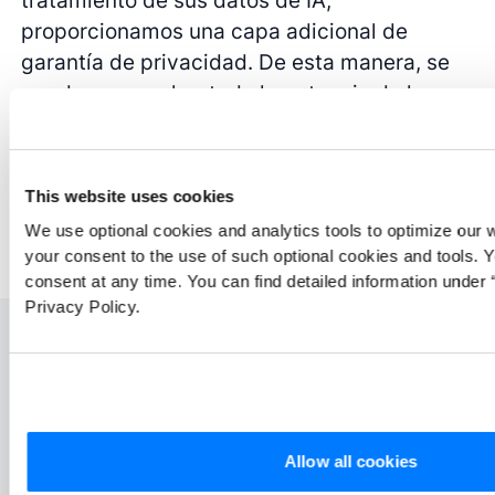
tratamiento de sus datos de IA,
proporcionamos una capa adicional de
garantía de privacidad. De esta manera, se
puede aprovechar toda la potencia de las
capacidades de vanguardia de ATLAS.ti en
IA, mientras que la residencia de los datos
está asegurada de acuerdo con la
This website uses cookies
preferencia del investigador.
We use optional cookies and analytics tools to optimize our 
your consent to the use of such optional cookies and tools. 
consent at any time. You can find detailed information under “
Privacy Policy.
Allow all cookies