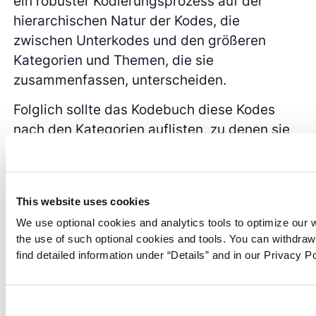
ein robuster Kodierungsprozess auf der
hierarchischen Natur der Kodes, die
zwischen Unterkodes und den größeren
Kategorien und Themen, die sie
zusammenfassen, unterscheiden.
Folglich sollte das Kodebuch diese Kodes
nach den Kategorien auflisten, zu denen sie
gehören. Diese
Organisation
erleichtert den
Codierern in Ihrem Projekt die Suche nach
den relevanten Kodes, die auf die Daten
This website uses cookies
anzuwenden sind.
We use optional cookies and analytics tools to optimize our 
the use of such optional cookies and tools. You can withdra
find detailed information under “Details” and in our Privacy Po
Datenbeispiele
Eine weitere gute Möglichkeit, die Bedeutung
von Kode s zu veranschaulichen, besteht