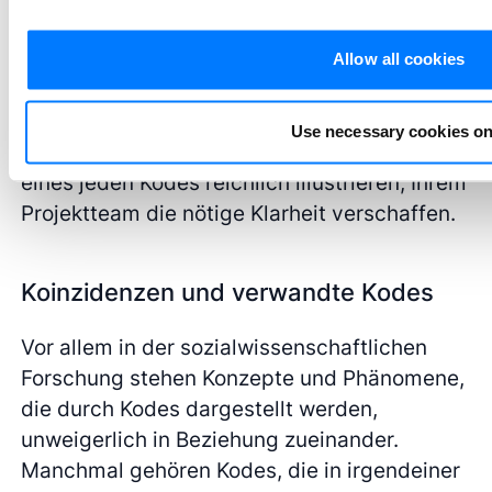
darin, repräsentative Beispiele für jeden
Kode aus den Daten bereitzustellen. In Fällen,
Allow all cookies
in denen einfache Beschreibungen nicht
ausreichen, können Beispiele von
Use necessary cookies on
Datensegmenten, die die ideale Anwendung
eines jeden Kodes reichlich illustrieren, Ihrem
Projektteam die nötige Klarheit verschaffen.
Koinzidenzen und verwandte Kodes
Vor allem in der sozialwissenschaftlichen
Forschung stehen Konzepte und Phänomene,
die durch Kodes dargestellt werden,
unweigerlich in Beziehung zueinander.
Manchmal gehören Kodes, die in irgendeiner