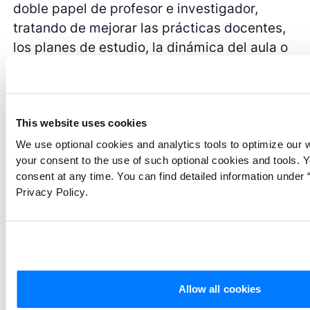
doble papel de profesor e investigador,
tratando de mejorar las prácticas docentes,
los planes de estudio, la dinámica del aula o
la evaluación educativa. Este tipo de
investigación es cíclica: los educadores
introducen cambios, observan los resultados
y reflexionan sobre ellos para mejorar
This website uses cookies
continuamente la experiencia educativa. Un
We use optional cookies and analytics tools to optimize our 
your consent to the use of such optional cookies and tools. 
ejemplo podría ser el de un profesor que
consent at any time. You can find detailed information under “
estudia el impacto de la integración de la
Privacy Policy.
tecnología en su aula y ajusta las estrategias
en función de los comentarios de los
alumnos y los resultados del aprendizaje.
Allow all cookies