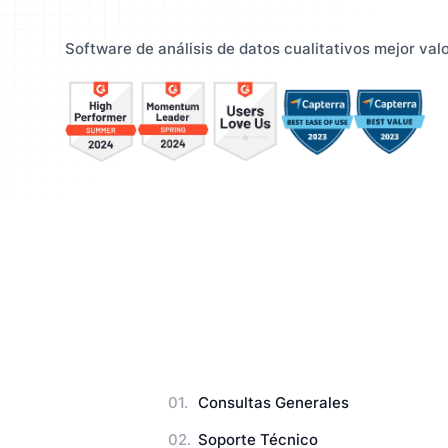
Entienda a su público y mejore
Enrique
Manuales de Usuario
su estrategia
resulta
Software de análisis de datos cualitativos mejor val
Consultas Generales
Soporte Técnico