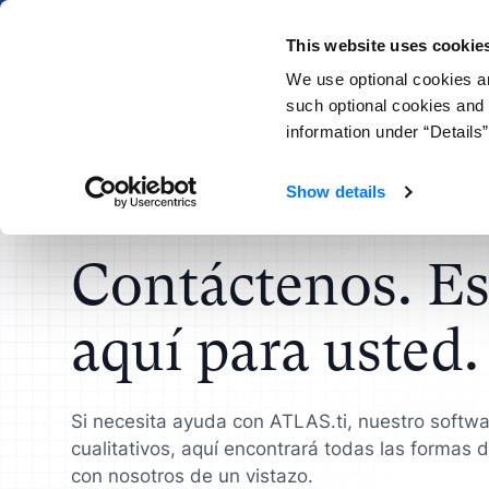
¡NUEVO!
This website uses cookie
We use optional cookies an
Producto
Aprender
such optional cookies and 
information under “Details”
ATLAS.ti para
Recursos
Socio de ATLAS.ti
Conectar
Instituciones
Show details
Programa de Revendedores
Investigadores Científicos
Estudi
Formación de Productos
Formadores y Con
Obtener Lice
de ATLAS.ti
Obtenga información práctica
Agilice
Contáctenos. E
Guía de Admin
que marque la diferencia
invest
Guías de investigación
Encontrar Distribu
licencias
aquí para usted.
Universidades
Diseña
Video Tutoriales
Quién usa ATLAS.t
UX
Agilice su flujo de trabajo de
investigación académica
Valide
Research Hub
Centro de Soporte
protot
Si necesita ayuda con ATLAS.ti, nuestro softwa
cualitativos, aquí encontrará todas las formas
ATLAS.ti IA Lab
con nosotros de un vistazo.
Vendedores
Analis