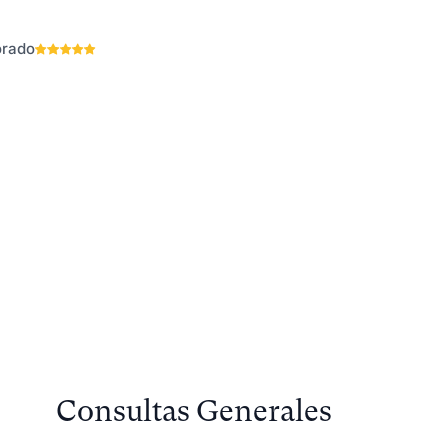
zca su análisis con
Entienda a su públ
dos cualitativos
su estrategia
orado
Consultas Generales