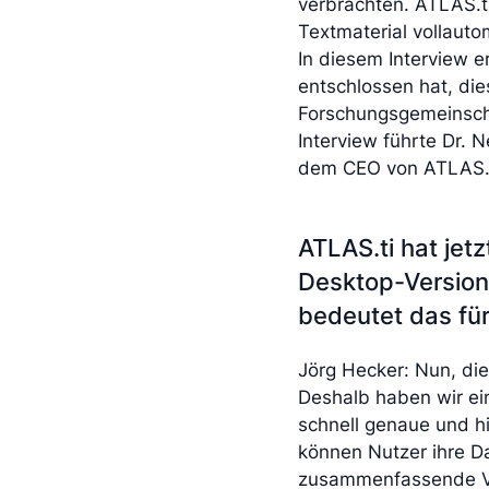
verbrachten. ATLAS.t
Textmaterial vollauto
In diesem Interview e
entschlossen hat, dies
Forschungsgemeinscha
Interview führte Dr. 
dem CEO von ATLAS.t
ATLAS.ti hat jetz
Desktop-Version
bedeutet das fü
Jörg Hecker: Nun, di
Deshalb haben wir ein
schnell genaue und hi
können Nutzer ihre D
zusammenfassende Visu