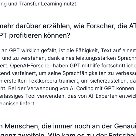
ng und Transfer Learning nutzt.
ehr darüber erzählen, wie Forscher, die A
PT profitieren können?
an GPT wirklich gefällt, ist die Fähigkeit, Text auf ein
 und zu verstehen, dank eines leistungsstarken Sprachm
iert. OpenAI-Forscher haben GPT mithilfe fortschrittlich
end verfeinert, um seine Sprachfähigkeiten zu verbess
erstellten Textkorpora trainiert, um sicherzustellen, 
ht. Bei der Verwendung von AI Coding mit GPT können 
verlässiges Tool verwenden, das von AI-Experten entwi
bnisse liefert.
ch Menschen, die immer noch an der Genaui
lligenz zweifeln. Wie kam es zu der Entsche