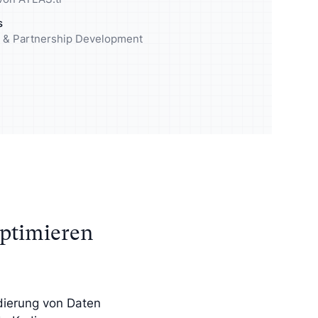
elgruppe
Reichern Sie Ihre Analyse mit
s
qualitativen Insights an
ng & Partnership Development
Optimieren
odierung von Daten