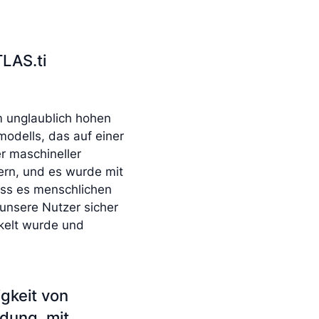
TLAS.ti
em unglaublich hohen
odells, das auf einer
er maschineller
ern, und es wurde mit
dass es menschlichen
unsere Nutzer sicher
ckelt wurde und
gkeit von
idung, mit