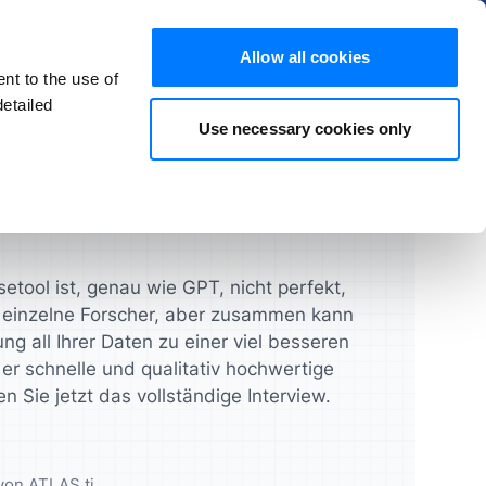
Mehr erfahren
Ausblenden
Allow all cookies
nt to the use of
DE
Kostenlos testen
Jetzt kaufen
etailed
Use necessary cookies only
 Artikeln und FAQs
Produkte
Studenten
Lizenzleitfaden
ATLAS.ti Desktop
volle
feressourcen
Gelangen Sie schneller zu
Verwalten Sie Ihre Lizenzen,
hre Projekte
n
Forschungsergebnissen
Benutzer und Zugänge schnell
aten
ATLAS.ti Web
etool ist, genau wie GPT, nicht perfekt,
und einfach
 einzelne Forscher, aber zusammen kann
UX & Produkt-Designer
Feature-Vergleich
ng all Ihrer Daten zu einer viel besseren
er schnelle und qualitativ hochwertige
e
Validieren Sie Ihre Konzepte,
Prototypen und mehr
en Sie jetzt das vollständige Interview.
Feature-Übersicht
e
n
Datenanalysten
von ATLAS.ti