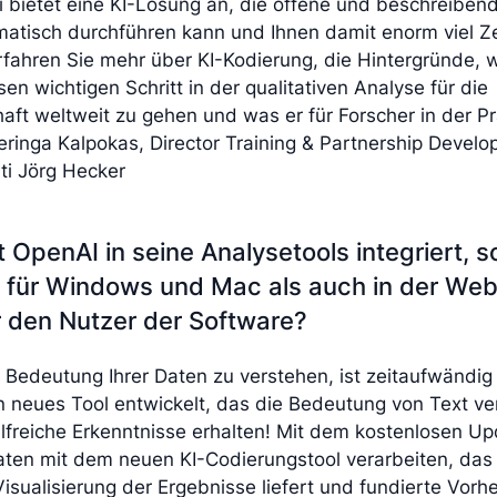
i bietet eine KI-Lösung an, die offene und beschreiben
matisch durchführen kann und Ihnen damit enorm viel Ze
rfahren Sie mehr über KI-Kodierung, die Hintergründe,
en wichtigen Schritt in der qualitativen Analyse für die
ft weltweit zu gehen und was er für Forscher in der Pr
Neringa Kalpokas, Director Training & Partnership Devel
i Jörg Hecker
t OpenAI in seine Analysetools integriert, s
 für Windows und Mac als auch in der Web
r den Nutzer der Software?
e Bedeutung Ihrer Daten zu verstehen, ist zeitaufwändi
 neues Tool entwickelt, das die Bedeutung von Text ver
lfreiche Erkenntnisse erhalten! Mit dem kostenlosen Up
aten mit dem neuen KI-Codierungstool verarbeiten, das
alisierung der Ergebnisse liefert und fundierte Vorher