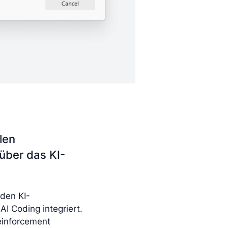
len
über das KI-
nden KI-
AI Coding integriert.
einforcement