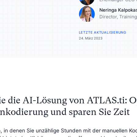
rn Sie Ihre Analyse mit
Lernen Sie Ihre Zi
Neringa Kalpoka
tiven Insights an
besser kennen
Director, Traini
LETZTE AKTUALISIERUNG
24. März 2023
e die AI-Lösung von ATLAS.ti: 
enkodierung und sparen Sie Zeit
n, in denen Sie unzählige Stunden mit der manuellen K