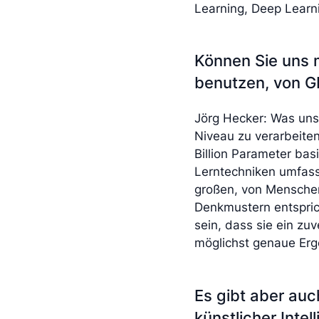
Learning, Deep Learni
Können Sie uns m
benutzen, von G
Jörg Hecker: Was uns 
Niveau zu verarbeiten
Billion Parameter bas
Lerntechniken umfass
großen, von Menschen 
Denkmustern entspric
sein, dass sie ein zu
möglichst genaue Erge
Es gibt aber au
künstlicher Inte