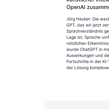
OpenAI zusamme
Jörg Hecker: Die wac
GPT, das wir jetzt ve
Sprachverständnis gez
Lage ist, Sprache umf
nützlichen Erkenntni
wurde ChatGPT in meh
Auswirkungen und den 
Fortschritte in der K
der Lösung komplexer