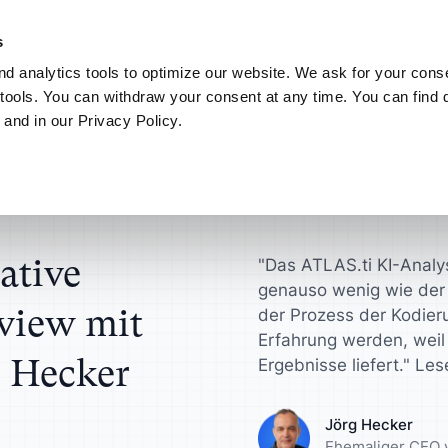
nz nach Ihren Wünschen. Entdecken Sie den neuen ATLAS.ti MCP-Server
s
d analytics tools to optimize our website. We ask for your conse
Connect
Mein ATLAS.ti
tools. You can withdraw your consent at any time. You can find d
 and in our Privacy Policy.
Anwendungsbereiche
ATLAS.ti für
Finden Sie Antworten in
t ATLAS.ti-CEO Jörg Hecker
nten
Wissenschaftler
ATLAS.ti Hilfe
onsultants
zen anfordern
Interviewanalyse
en Sie schneller zu
Gewinnen Sie wert
Entdecken Sie Hil
ungsergebnissen
Erkenntnisse für I
und Dokumentatio
TLAS.ti
 Lizenzverwaltung
Analyse von Umfraged
ative
"Das ATLAS.ti KI-Analys
genauso wenig wie der
rodukt-Designer
Universitäten
rview mit
er
Fokusgruppen-Analyse
der Prozess der Kodieru
Erfahrung werden, weil 
ren Sie Ihre Konzepte,
Optimieren Sie Ihr
 Hecker
ypen und mehr
akademischen
Ergebnisse liefert." Les
ierung
Inhaltsanalyse
Forschungsabläuf
User Research
Jörg Hecker
nalysten
Marketingexperte
Ehemaliger CEO 