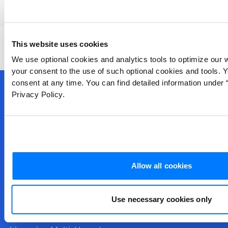
This website uses cookies
We use optional cookies and analytics tools to optimize our 
your consent to the use of such optional cookies and tools. 
consent at any time. You can find detailed information under “
Privacy Policy.
Guías de Investigation
Programa de Formadores Certificados
Ayuda con su Compra
Gestión de Licencias
Allow all cookies
Requisitos del Sistema
Use necessary cookies only
Manuales