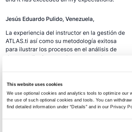
Jesús Eduardo Pulido, Venezuela,
La experiencia del instructor en la gestión de
ATLAS.ti así como su metodología exitosa
para ilustrar los procesos en el análisis de
datos cualitativos conduce a una sola
expresión: Excelente.
Gracias por compartir sus conocimientos;
This website uses cookies
creo que sería muy útil, si está dentro de las
We use optional cookies and analytics tools to optimize our 
the use of such optional cookies and tools. You can withdra
posibilidades, enviar a los asistentes la
find detailed information under “Details” and in our Privacy Po
grabación de la videoconferencia y los
símbolos utilizados para diseñar
cuestionarios en Excel. Reitero mi